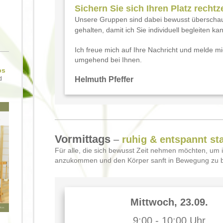
Sichern Sie sich Ihren Platz rechtze
Unsere Gruppen sind dabei bewusst überscha
gehalten, d
amit ich Sie individuell begleiten ka
Ich
freue mich auf Ihre Nachricht und melde m
umgehend bei Ihnen.
ps
Helm
uth Pfeffer
d
Vormittags
–
ruhig & entspannt st
Für alle, die sich bewusst Zeit nehmen möchten, um 
anzukommen und den Körper sanft in Bewegung zu b
Mittwoch, 23.09.
9:00 - 10:00 Uhr