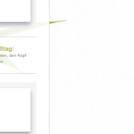
ltag:
hten, den Kopf
en.