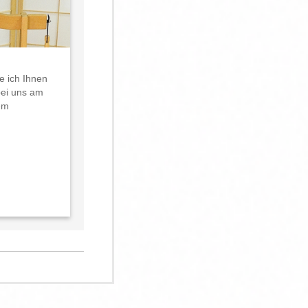
e ich Ihnen
bei uns am
em