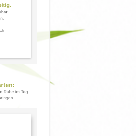
itig.
ubar
nn.
ich
arten:
in Ruhe im Tag
ringen.