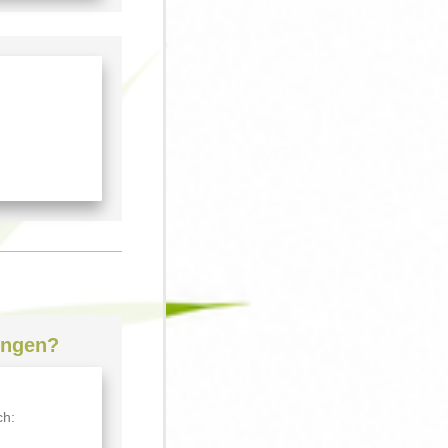
ingen?
ch: