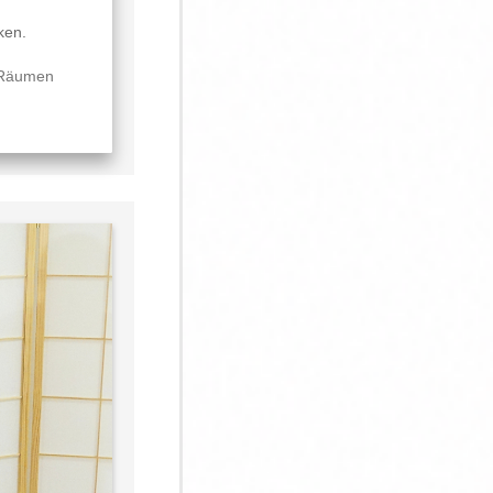
ken.
 Räumen