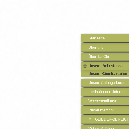
Startseite
Über uns
Über Tai Chi
Unsere Probestunden
Unsere Räumlichkeiten
Unsere Anfängerkurse
Fortlaufender Unterricht
Wochenendkurse
Privatunterricht
MITGLIEDER-BEREIC
Videos & Bilder